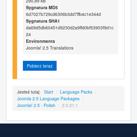
290,89 kB
Sygnatura MD5
6d7027b729cd6306b3dd7ffb4c1e344d
Sygnatura SHA1
da69d5db60451d9230d2a9ffd0bf53903f9d1c
24
Environments
Joomla! 2.5 Translations
Pobierz teraz
Jesteś tutaj:
Start
/
Language Packs
/
Joomla 2.5 Language Packages
/
Joomla! 2.5 - Polish
/
2.5.21.1