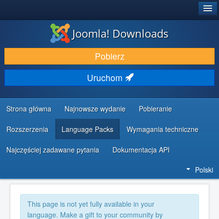
®
JOOMLA!
Joomla! Downloads
DODATKI I ROZSZERZENIA
Pobierz
ODKRYJ & POZNAJ
Uruchom
SPOŁECZNOŚĆ & WSPARCIE
ZASOBY DLA PROGRAMISTÓW
Strona główna
Najnowsze wydanie
Pobieranie
Rozszerzenia
Language Packs
Wymagania techniczne
Najczęściej zadawane pytania
Dokumentacja API
Polski
This page is not yet fully available in your
language. Make a gift to your community by