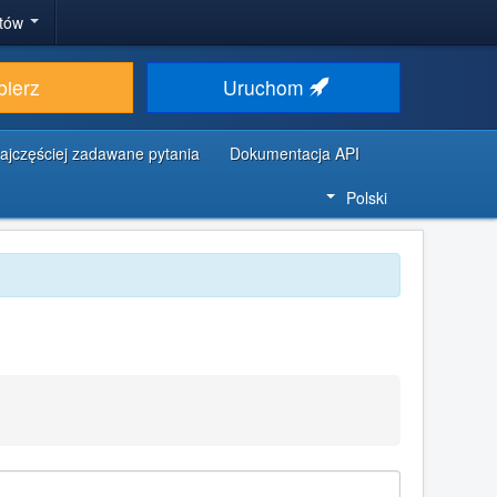
stów
bierz
Uruchom
ajczęściej zadawane pytania
Dokumentacja API
Polski