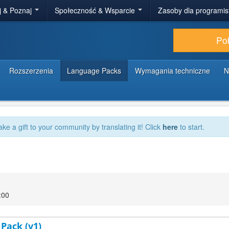
j & Poznaj
Społeczność & Wsparcie
Zasoby dla programi
Po
Rozszerzenia
Language Packs
Wymagania techniczne
N
ake a gift to your community by translating it! Click
here
to start.
:00
 Pack (v1)