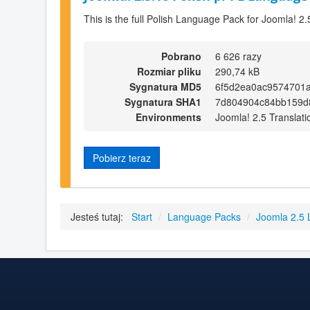
This is the full Polish Language Pack for Joomla! 2.
Pobrano
6 626 razy
Rozmiar pliku
290,74 kB
Sygnatura MD5
6f5d2ea0ac9574701
Sygnatura SHA1
7d804904c84bb159d
Environments
Joomla! 2.5 Translati
Pobierz teraz
Jesteś tutaj:
Start
/
Language Packs
/
Joomla 2.5