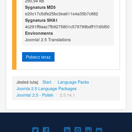
290,94 kB
Sygnatura MD5
e20c17c5dfe25bc3ea611e4a35b7c882
Sygnatura SHA1
4c291ff9aac7fb9275801c579799bdff1f16fd50
Environments
Joomla! 2.5 Translations
Pobierz teraz
Jesteś tutaj:
Start
/
Language Packs
/
Joomla 2.5 Language Packages
/
Joomla! 2.5 - Polish
/
2.5.14.1
Joomla!
Joomla!
Joomla!
Joomla!
Joomla!
Joomla!
Joomla!