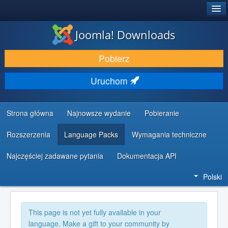
®
JOOMLA!
Joomla! Downloads
DODATKI I ROZSZERZENIA
Pobierz
ODKRYJ & POZNAJ
Uruchom
SPOŁECZNOŚĆ & WSPARCIE
ZASOBY DLA PROGRAMISTÓW
Strona główna
Najnowsze wydanie
Pobieranie
Rozszerzenia
Language Packs
Wymagania techniczne
Najczęściej zadawane pytania
Dokumentacja API
Polski
This page is not yet fully available in your
language. Make a gift to your community by