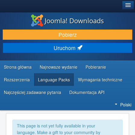
®
JOOMLA!
Joomla! Downloads
DODATKI I ROZSZERZENIA
Pobierz
ODKRYJ & POZNAJ
Uruchom
SPOŁECZNOŚĆ & WSPARCIE
ZASOBY DLA PROGRAMISTÓW
Strona główna
Najnowsze wydanie
Pobieranie
Rozszerzenia
Language Packs
Wymagania techniczne
Najczęściej zadawane pytania
Dokumentacja API
Polski
This page is not yet fully available in your
language. Make a gift to your community by