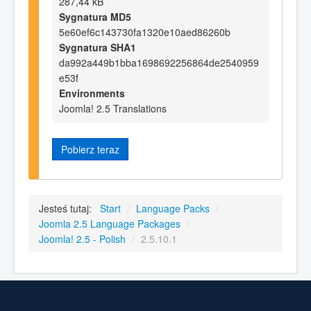
287,44 kB
Sygnatura MD5
5e60ef6c143730fa1320e10aed86260b
Sygnatura SHA1
da992a449b1bba1698692256864de2540959
e53f
Environments
Joomla! 2.5 Translations
Pobierz teraz
Jesteś tutaj:
Start
/
Language Packs
/
Joomla 2.5 Language Packages
/
Joomla! 2.5 - Polish
/
2.5.10.1