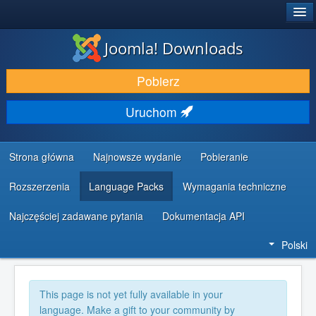
®
JOOMLA!
Joomla! Downloads
DODATKI I ROZSZERZENIA
Pobierz
ODKRYJ & POZNAJ
Uruchom
SPOŁECZNOŚĆ & WSPARCIE
ZASOBY DLA PROGRAMISTÓW
Strona główna
Najnowsze wydanie
Pobieranie
Rozszerzenia
Language Packs
Wymagania techniczne
Najczęściej zadawane pytania
Dokumentacja API
Polski
This page is not yet fully available in your
language. Make a gift to your community by