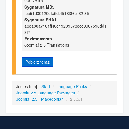
299,78 kB
Sygnatura MD5
fca51d00120dfe5cbf518f86cff32f85
Sygnatura SHA1
a6da06a7101ff40e19299578dcc9907598dd1
3f7
Environments
Joomla! 2.5 Translations
Pobierz teraz
Jesteś tutaj:
Start
/
Language Packs
/
Joomla 2.5 Language Packages
/
Joomla! 2.5 - Macedonian
/
2.5.5.1