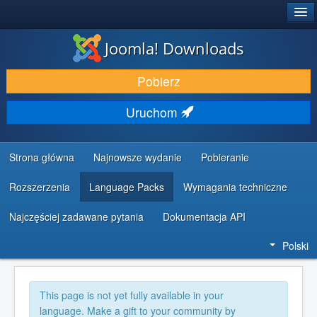
®
JOOMLA!
Joomla! Downloads
DODATKI I ROZSZERZENIA
Pobierz
ODKRYJ & POZNAJ
Uruchom
SPOŁECZNOŚĆ & WSPARCIE
ZASOBY DLA PROGRAMISTÓW
Strona główna
Najnowsze wydanie
Pobieranie
Rozszerzenia
Language Packs
Wymagania techniczne
Najczęściej zadawane pytania
Dokumentacja API
Polski
This page is not yet fully available in your
language. Make a gift to your community by