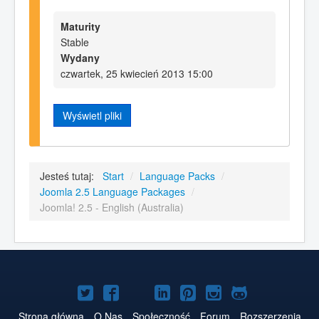
Maturity
Stable
Wydany
czwartek, 25 kwiecień 2013 15:00
Wyświetl pliki
Jesteś tutaj:
Start
/
Language Packs
/
Joomla 2.5 Language Packages
/
Joomla! 2.5 - English (Australia)
Joomla!
Joomla!
Joomla!
Joomla!
Joomla!
Joomla!
Joomla!
na
na
na
na
w
na
na
Strona główna
O Nas
Społeczność
Forum
Rozszerzenia