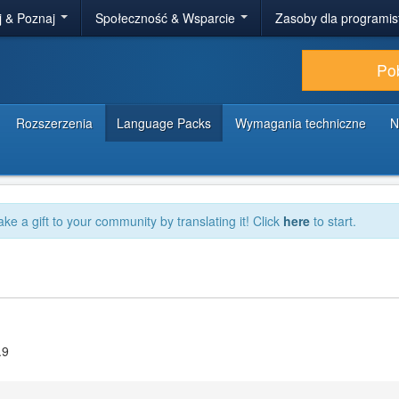
j & Poznaj
Społeczność & Wsparcie
Zasoby dla programi
Po
Rozszerzenia
Language Packs
Wymagania techniczne
N
ake a gift to your community by translating it! Click
here
to start.
.9