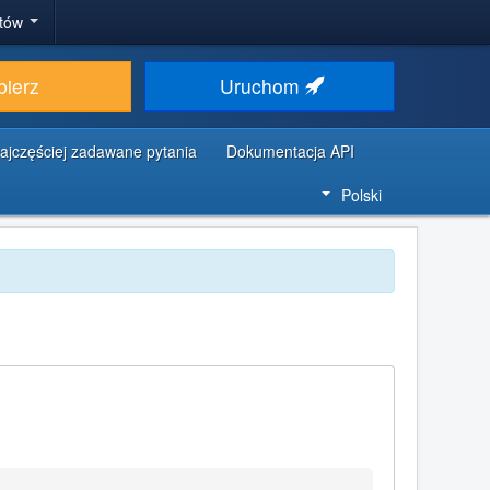
stów
bierz
Uruchom
ajczęściej zadawane pytania
Dokumentacja API
Polski