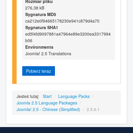
Rozmiar pliku
276,38 kB
Sygnatura MD5
ca212e0f94665178230e941c879d4a70
Sygnatura SHA1
ed5f4fd9097881a47964e89e3200ea3317994
b06
Environments
Joomla! 2.5 Translations
Pobierz teraz
Jesteś tutaj:
Start
/
Language Packs
/
Joomla 2.5 Language Packages
/
Joomla! 2.5 - Chinese (Simplified)
/
2.5.6.1