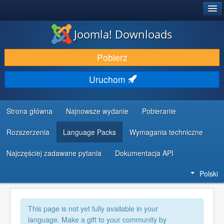
®
JOOMLA!
Joomla! Downloads
DODATKI I ROZSZERZENIA
Pobierz
ODKRYJ & POZNAJ
Uruchom
SPOŁECZNOŚĆ & WSPARCIE
ZASOBY DLA PROGRAMISTÓW
Strona główna
Najnowsze wydanie
Pobieranie
Rozszerzenia
Language Packs
Wymagania techniczne
Najczęściej zadawane pytania
Dokumentacja API
Polski
This page is not yet fully available in your
language. Make a gift to your community by