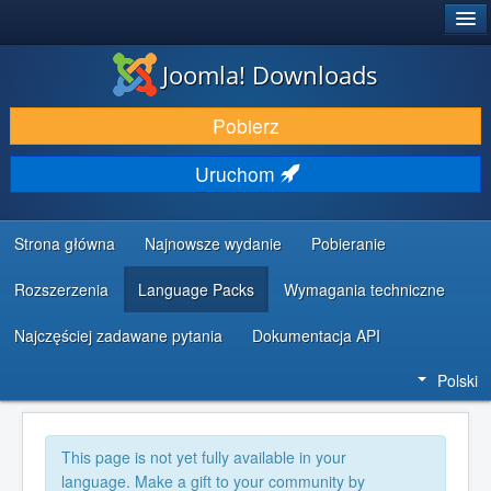
®
JOOMLA!
Joomla! Downloads
DODATKI I ROZSZERZENIA
Pobierz
ODKRYJ & POZNAJ
Uruchom
SPOŁECZNOŚĆ & WSPARCIE
ZASOBY DLA PROGRAMISTÓW
Strona główna
Najnowsze wydanie
Pobieranie
Rozszerzenia
Language Packs
Wymagania techniczne
Najczęściej zadawane pytania
Dokumentacja API
Polski
This page is not yet fully available in your
language. Make a gift to your community by