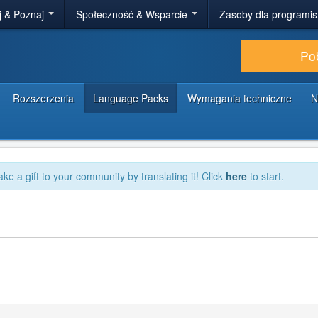
j & Poznaj
Społeczność & Wsparcie
Zasoby dla programi
Po
Rozszerzenia
Language Packs
Wymagania techniczne
N
ake a gift to your community by translating it! Click
here
to start.