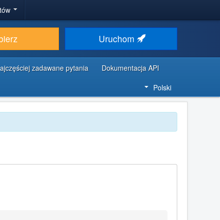
stów
bierz
Uruchom
ajczęściej zadawane pytania
Dokumentacja API
Polski