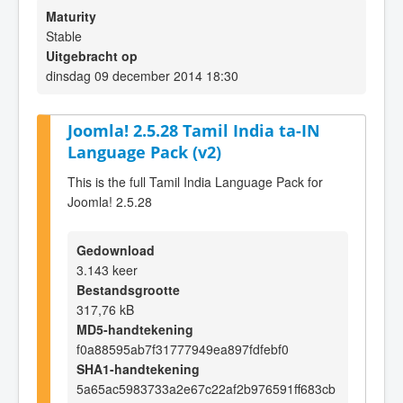
Maturity
Stable
Uitgebracht op
dinsdag 09 december 2014 18:30
Joomla! 2.5.28 Tamil India ta-IN
Language Pack (v2)
This is the full Tamil India Language Pack for
Joomla! 2.5.28
Gedownload
3.143 keer
Bestandsgrootte
317,76 kB
MD5-handtekening
f0a88595ab7f31777949ea897fdfebf0
SHA1-handtekening
5a65ac5983733a2e67c22af2b976591ff683cb