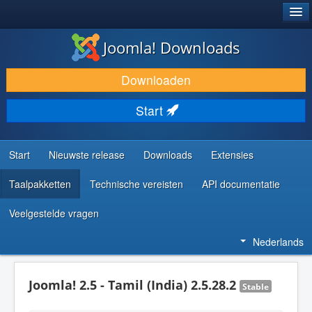
®
JOOMLA!
Joomla! Downloads
DOWNLOAD & BREID UIT
Downloaden
ONTDEK & LEER
Start
COMMUNITY & ONDERSTEUNING
ONTWIKKELAARSBRONNEN
Start
Nieuwste release
Downloads
Extensies
Taalpakketten
Technische vereisten
API documentatie
Veelgestelde vragen
Nederlands
Joomla! 2.5 - Tamil (India) 2.5.28.2
Stable