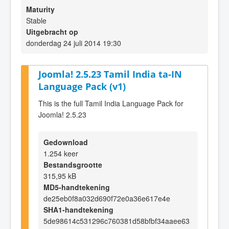
Maturity
Stable
Uitgebracht op
donderdag 24 juli 2014 19:30
Joomla! 2.5.23 Tamil India ta-IN
Language Pack (v1)
This is the full Tamil India Language Pack for
Joomla! 2.5.23
Gedownload
1.254 keer
Bestandsgrootte
315,95 kB
MD5-handtekening
de25eb0f8a032d690f72e0a36e617e4e
SHA1-handtekening
5de98614c531296c760381d58bfbf34aaee63