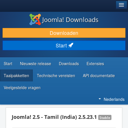
®
JOOMLA!
Joomla! Downloads
DOWNLOAD & BREID UIT
Downloaden
ONTDEK & LEER
Start
COMMUNITY & ONDERSTEUNING
ONTWIKKELAARSBRONNEN
Start
Nieuwste release
Downloads
Extensies
Taalpakketten
Technische vereisten
API documentatie
Veelgestelde vragen
Nederlands
Joomla! 2.5 - Tamil (India) 2.5.23.1
Stable