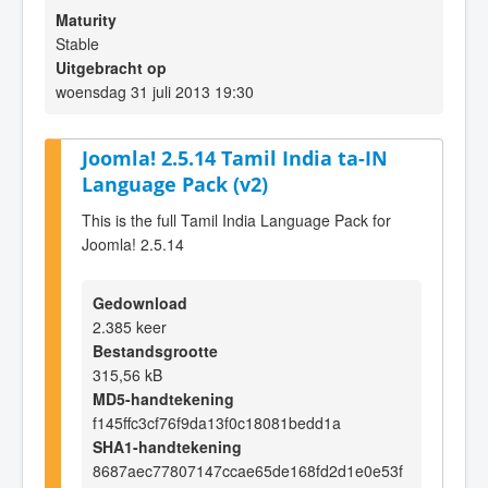
Maturity
Stable
Uitgebracht op
woensdag 31 juli 2013 19:30
Joomla! 2.5.14 Tamil India ta-IN
Language Pack (v2)
This is the full Tamil India Language Pack for
Joomla! 2.5.14
Gedownload
2.385 keer
Bestandsgrootte
315,56 kB
MD5-handtekening
f145ffc3cf76f9da13f0c18081bedd1a
SHA1-handtekening
8687aec77807147ccae65de168fd2d1e0e53f