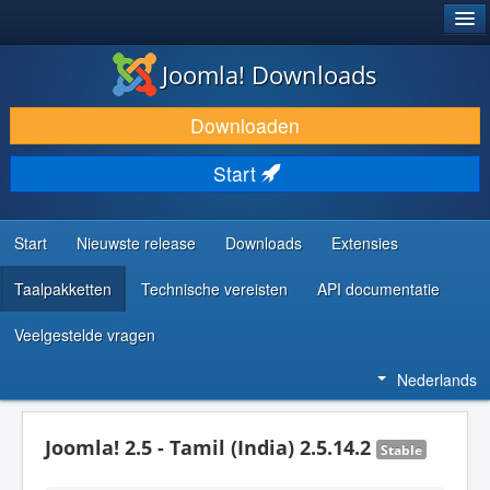
®
JOOMLA!
Joomla! Downloads
DOWNLOAD & BREID UIT
Downloaden
ONTDEK & LEER
Start
COMMUNITY & ONDERSTEUNING
ONTWIKKELAARSBRONNEN
Start
Nieuwste release
Downloads
Extensies
Taalpakketten
Technische vereisten
API documentatie
Veelgestelde vragen
Nederlands
Joomla! 2.5 - Tamil (India) 2.5.14.2
Stable