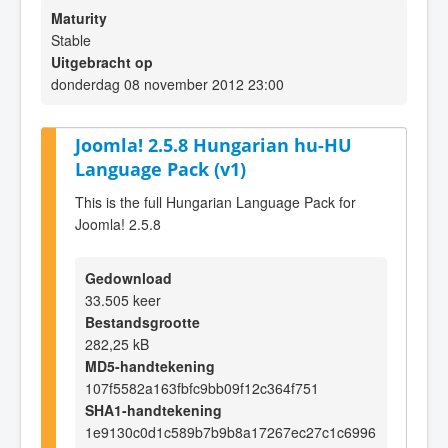
Maturity
Stable
Uitgebracht op
donderdag 08 november 2012 23:00
Joomla! 2.5.8 Hungarian hu-HU
Language Pack (v1)
This is the full Hungarian Language Pack for
Joomla! 2.5.8
Gedownload
33.505 keer
Bestandsgrootte
282,25 kB
MD5-handtekening
107f5582a163fbfc9bb09f12c364f751
SHA1-handtekening
1e9130c0d1c589b7b9b8a17267ec27c1c6996