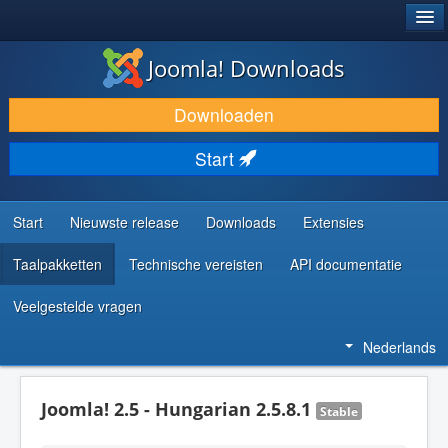
®
JOOMLA!
Joomla! Downloads
DOWNLOAD & BREID UIT
Downloaden
ONTDEK & LEER
Start
COMMUNITY & ONDERSTEUNING
ONTWIKKELAARSBRONNEN
Start
Nieuwste release
Downloads
Extensies
Taalpakketten
Technische vereisten
API documentatie
Veelgestelde vragen
Nederlands
Joomla! 2.5 - Hungarian 2.5.8.1
Stable