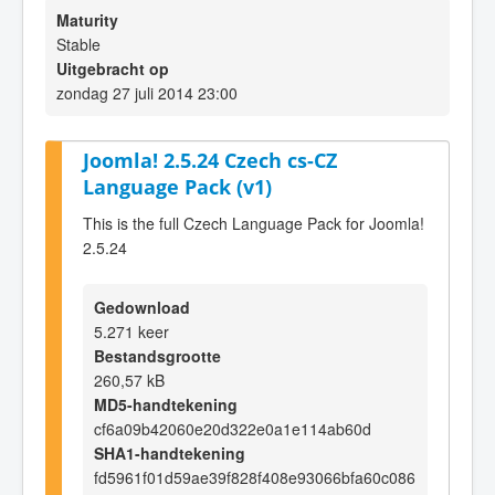
Maturity
Stable
Uitgebracht op
zondag 27 juli 2014 23:00
Joomla! 2.5.24 Czech cs-CZ
Language Pack (v1)
This is the full Czech Language Pack for Joomla!
2.5.24
Gedownload
5.271 keer
Bestandsgrootte
260,57 kB
MD5-handtekening
cf6a09b42060e20d322e0a1e114ab60d
SHA1-handtekening
fd5961f01d59ae39f828f408e93066bfa60c086