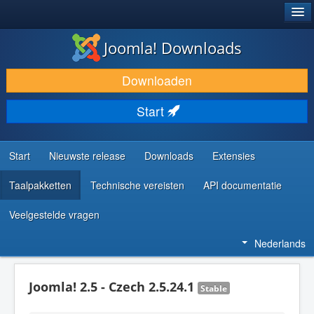
®
JOOMLA!
Joomla! Downloads
DOWNLOAD & BREID UIT
Downloaden
ONTDEK & LEER
Start
COMMUNITY & ONDERSTEUNING
ONTWIKKELAARSBRONNEN
Start
Nieuwste release
Downloads
Extensies
Taalpakketten
Technische vereisten
API documentatie
Veelgestelde vragen
Nederlands
Joomla! 2.5 - Czech 2.5.24.1
Stable