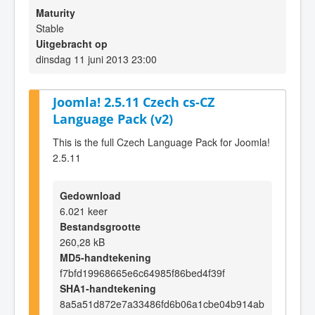
Maturity
Stable
Uitgebracht op
dinsdag 11 juni 2013 23:00
Joomla! 2.5.11 Czech cs-CZ
Language Pack (v2)
This is the full Czech Language Pack for Joomla!
2.5.11
Gedownload
6.021 keer
Bestandsgrootte
260,28 kB
MD5-handtekening
f7bfd19968665e6c64985f86bed4f39f
SHA1-handtekening
8a5a51d872e7a33486fd6b06a1cbe04b914ab