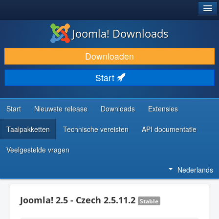
®
JOOMLA!
Joomla! Downloads
DOWNLOAD & BREID UIT
Downloaden
ONTDEK & LEER
Start
COMMUNITY & ONDERSTEUNING
ONTWIKKELAARSBRONNEN
Start
Nieuwste release
Downloads
Extensies
Taalpakketten
Technische vereisten
API documentatie
Veelgestelde vragen
Nederlands
Joomla! 2.5 - Czech 2.5.11.2
Stable