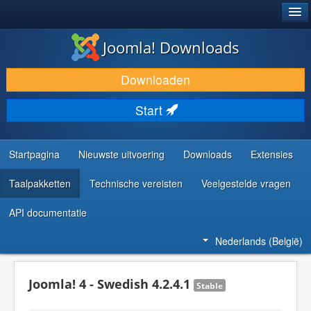
®
JOOMLA!
Joomla! Downloads
DOWNLOAD & BREID UIT
Downloaden
ONTDEK & LEER
Start
COMMUNITY & ONDERSTEUNING
ONTWIKKELAARSBRONNEN
Startpagina
Nieuwste uitvoering
Downloads
Extensies
Taalpakketten
Technische vereisten
Veelgestelde vragen
API documentatie
Nederlands (België)
Joomla! 4 - Swedish 4.2.4.1
Stable