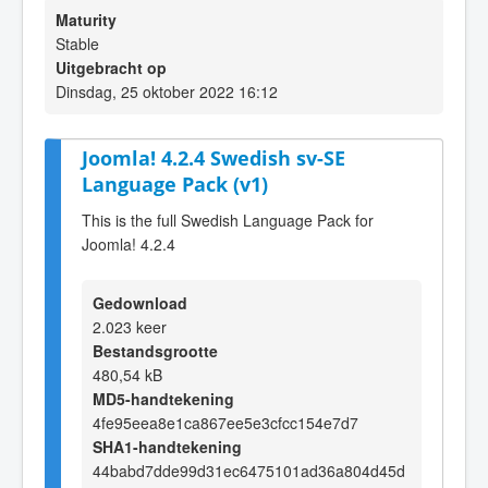
Maturity
Stable
Uitgebracht op
Dinsdag, 25 oktober 2022 16:12
Joomla! 4.2.4 Swedish sv-SE
Language Pack (v1)
This is the full Swedish Language Pack for
Joomla! 4.2.4
Gedownload
2.023 keer
Bestandsgrootte
480,54 kB
MD5-handtekening
4fe95eea8e1ca867ee5e3cfcc154e7d7
SHA1-handtekening
44babd7dde99d31ec6475101ad36a804d45d