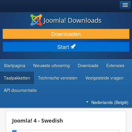
®
JOOMLA!
Joomla! Downloads
DOWNLOAD & BREID UIT
Downloaden
ONTDEK & LEER
Start
COMMUNITY & ONDERSTEUNING
ONTWIKKELAARSBRONNEN
Startpagina
Nieuwste uitvoering
Downloads
Extensies
Taalpakketten
Technische vereisten
Veelgestelde vragen
API documentatie
Nederlands (België)
Joomla! 4 - Swedish