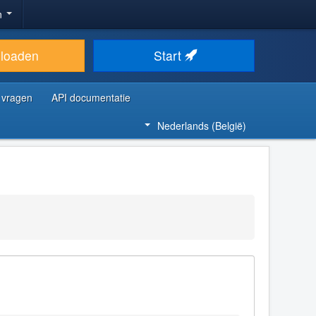
n
loaden
Start
 vragen
API documentatie
Nederlands (België)