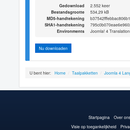
Gedownload
2.552 keer
Bestandsgrootte
534,29 kB
MD5-handtekening
b37542fffebbac806b
SHA1-handtekening
795c0b070eae6e960
Environments
Joomla! 4 Translation
Nu downloaden
U bent hier:
Home
/
Taalpakketten
/
Joomla 4 Lan
Startpagina
Over on
Visie op toegankelijkheid
Priva