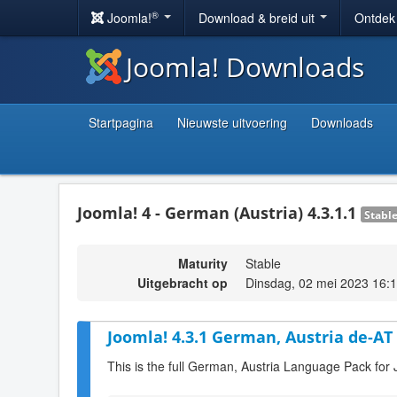
®
Joomla!
Download & breid uit
Ontdek
Joomla! Downloads
Startpagina
Nieuwste uitvoering
Downloads
Joomla! 4 - German (Austria) 4.3.1.1
Stabl
Maturity
Stable
Uitgebracht op
Dinsdag, 02 mei 2023 16:
Joomla! 4.3.1 German, Austria de-AT
This is the full German, Austria Language Pack for 