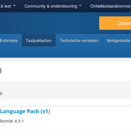
 & leer
Community & ondersteuning
Ontwikkelaarsbronne
Down
Extensies
Taalpakketten
Technische vereisten
Veelgestelde
e
15
 Language Pack (v1)
Joomla! 4.3.1