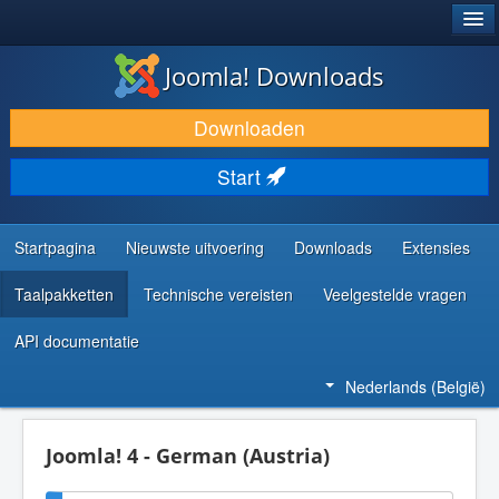
®
JOOMLA!
Joomla! Downloads
DOWNLOAD & BREID UIT
Downloaden
ONTDEK & LEER
Start
COMMUNITY & ONDERSTEUNING
ONTWIKKELAARSBRONNEN
Startpagina
Nieuwste uitvoering
Downloads
Extensies
Taalpakketten
Technische vereisten
Veelgestelde vragen
API documentatie
Nederlands (België)
Joomla! 4 - German (Austria)