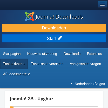
®
JOOMLA!
Joomla! Downloads
DOWNLOAD & BREID UIT
Downloaden
ONTDEK & LEER
Start
COMMUNITY & ONDERSTEUNING
ONTWIKKELAARSBRONNEN
Startpagina
Nieuwste uitvoering
Downloads
Extensies
Taalpakketten
Technische vereisten
Veelgestelde vragen
API documentatie
Nederlands (België)
Joomla! 2.5 - Uyghur