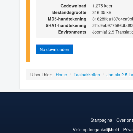
Gedownload
1.275 keer
Bestandsgrootte
316,35 kB
MD5-handtekening
31828ffea137e4ca9b
SHA1-handtekening
2f1c9eb977566dbd82
Environments
Joomla! 2.5 Translati
Nu downloaden
U bent hier:
Home
/
Taalpakketten
/
Joomla 2.5 L
Startpagina
Over on
Visie op toegankelijkheid
Priva