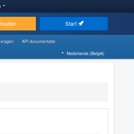
n
loaden
Start
 vragen
API documentatie
Nederlands (België)