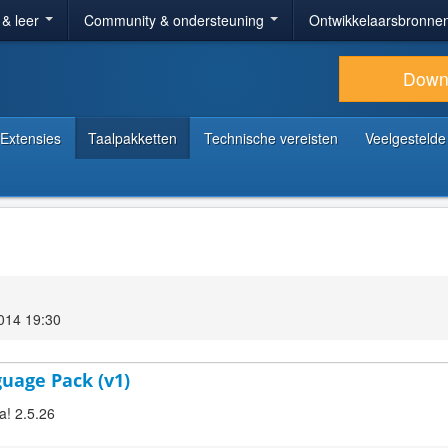
 & leer
Community & ondersteuning
Ontwikkelaarsbronne
Down
Extensies
Taalpakketten
Technische vereisten
Veelgestelde
014 19:30
guage Pack (v1)
a! 2.5.26