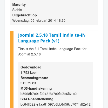
Maturity
Stable
Uitgebracht op
Woensdag, 05 februari 2014 18:30
Joomla! 2.5.18 Tamil India ta-IN
Language Pack (v1)
This is the full Tamil India Language Pack for
Joomla! 2.5.18
Gedownload
1.753 keer
Bestandsgrootte
315,75 kB
MD5-handtekening
b5968b7e91f0943f6a7c9fcf3c6f61b0
SHA1-handtekening
bc64ff022fe1aa81597c6bb6d56cc7071df2e12