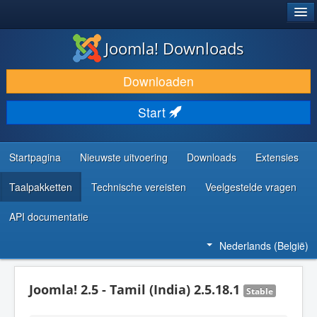
®
JOOMLA!
Joomla! Downloads
DOWNLOAD & BREID UIT
Downloaden
ONTDEK & LEER
Start
COMMUNITY & ONDERSTEUNING
ONTWIKKELAARSBRONNEN
Startpagina
Nieuwste uitvoering
Downloads
Extensies
Taalpakketten
Technische vereisten
Veelgestelde vragen
API documentatie
Nederlands (België)
Joomla! 2.5 - Tamil (India) 2.5.18.1
Stable