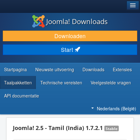
®
JOOMLA!
Joomla! Downloads
DOWNLOAD & BREID UIT
Downloaden
ONTDEK & LEER
Start
COMMUNITY & ONDERSTEUNING
ONTWIKKELAARSBRONNEN
Startpagina
Nieuwste uitvoering
Downloads
Extensies
Taalpakketten
Technische vereisten
Veelgestelde vragen
API documentatie
Nederlands (België)
Joomla! 2.5 - Tamil (India) 1.7.2.1
Stable