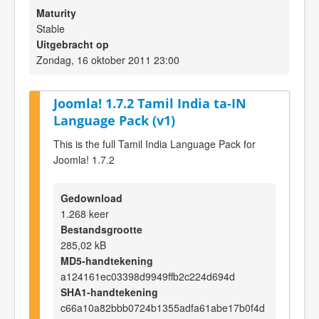
Maturity
Stable
Uitgebracht op
Zondag, 16 oktober 2011 23:00
Joomla! 1.7.2 Tamil India ta-IN
Language Pack (v1)
This is the full Tamil India Language Pack for
Joomla! 1.7.2
Gedownload
1.268 keer
Bestandsgrootte
285,02 kB
MD5-handtekening
a124161ec03398d9949ffb2c224d694d
SHA1-handtekening
c66a10a82bbb0724b1355adfa61abe17b0f4d