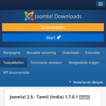
®
JOOMLA!
Joomla! Downloads
DOWNLOAD & BREID UIT
Downloaden
ONTDEK & LEER
Start
COMMUNITY & ONDERSTEUNING
ONTWIKKELAARSBRONNEN
Startpagina
Nieuwste uitvoering
Downloads
Extensies
Taalpakketten
Technische vereisten
Veelgestelde vragen
API documentatie
Nederlands (België)
Joomla! 2.5 - Tamil (India) 1.7.0.1
Stable