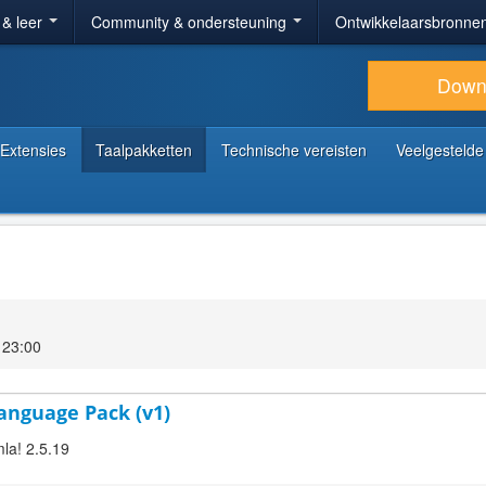
 & leer
Community & ondersteuning
Ontwikkelaarsbronne
Down
Extensies
Taalpakketten
Technische vereisten
Veelgestelde
 23:00
anguage Pack (v1)
la! 2.5.19