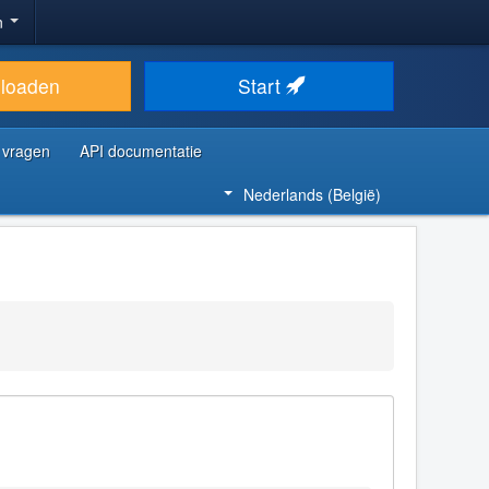
n
loaden
Start
 vragen
API documentatie
Nederlands (België)