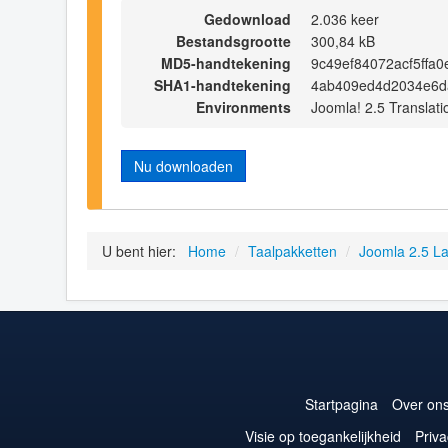
Gedownload
2.036 keer
Bestandsgrootte
300,84 kB
MD5-handtekening
9c49ef84072acf5ffa
SHA1-handtekening
4ab409ed4d2034e6d
Environments
Joomla! 2.5 Translati
Nu downloaden
U bent hier:
Home
/
Taalpakketten
/
Joomla 2.5 L
Startpagina
Over on
Visie op toegankelijkheid
Priva