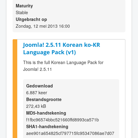
Maturity
Stable
Uitgebracht op
Zondag, 12 mei 2013 16:00
Joomla! 2.5.11 Korean ko-KR
Language Pack (v1)
This is the full Korean Language Pack for
Joomla! 2.5.11
Gedownload
6.887 keer
Bestandsgrootte
272,43 kB
MD5-handtekening
f1fbc96574bbc521660ffd8993ca571b
SHA1-handtekening
aee901a654825cf797715fc95347086ae7d07