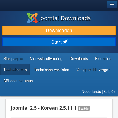
®
JOOMLA!
Joomla! Downloads
DOWNLOAD & BREID UIT
Downloaden
ONTDEK & LEER
Start
COMMUNITY & ONDERSTEUNING
ONTWIKKELAARSBRONNEN
Startpagina
Nieuwste uitvoering
Downloads
Extensies
Taalpakketten
Technische vereisten
Veelgestelde vragen
API documentatie
Nederlands (België)
Joomla! 2.5 - Korean 2.5.11.1
Stable