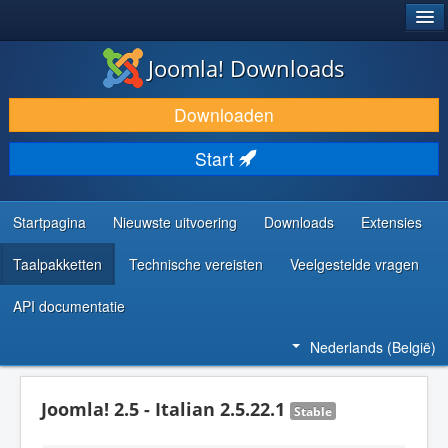
®
JOOMLA!
Joomla! Downloads
DOWNLOAD & BREID UIT
Downloaden
ONTDEK & LEER
Start
COMMUNITY & ONDERSTEUNING
ONTWIKKELAARSBRONNEN
Startpagina
Nieuwste uitvoering
Downloads
Extensies
Taalpakketten
Technische vereisten
Veelgestelde vragen
API documentatie
Nederlands (België)
Joomla! 2.5 - Italian 2.5.22.1
Stable