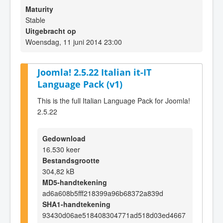
Maturity
Stable
Uitgebracht op
Woensdag, 11 juni 2014 23:00
Joomla! 2.5.22 Italian it-IT
Language Pack (v1)
This is the full Italian Language Pack for Joomla!
2.5.22
Gedownload
16.530 keer
Bestandsgrootte
304,82 kB
MD5-handtekening
ad6a608b5fff218399a96b68372a839d
SHA1-handtekening
93430d06ae518408304771ad518d03ed4667