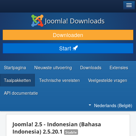
®
JOOMLA!
Joomla! Downloads
DOWNLOAD & BREID UIT
Downloaden
ONTDEK & LEER
Start
COMMUNITY & ONDERSTEUNING
ONTWIKKELAARSBRONNEN
Startpagina
Nieuwste uitvoering
Downloads
Extensies
Taalpakketten
Technische vereisten
Veelgestelde vragen
API documentatie
Nederlands (België)
Joomla! 2.5 - Indonesian (Bahasa
Indonesia) 2.5.20.1
Stable