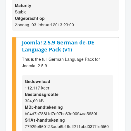
Maturity
Stable
Uitgebracht op
Zondag, 03 februari 2013 23:00
Joomla! 2.5.9 German de-DE
Language Pack (v1)
This is the full German Language Pack for
Joomla! 2.5.9
Gedownload
112.117 keer
Bestandsgrootte
324,69 kB
MD5-handtekening
b04d7a788f1d7e97bc83d0094ea5680f
SHA1-handtekening
77929e960123adb6b19dff211bbd037f1e5f60