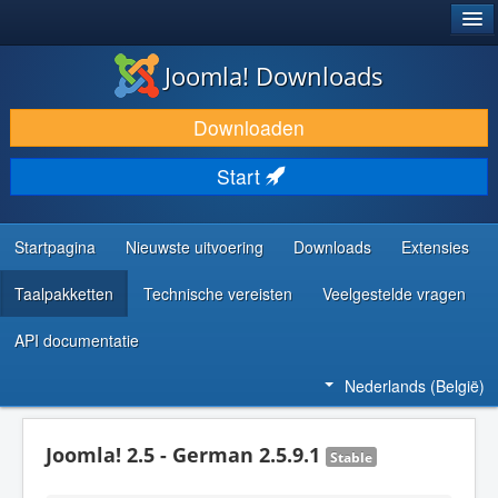
®
JOOMLA!
Joomla! Downloads
DOWNLOAD & BREID UIT
Downloaden
ONTDEK & LEER
Start
COMMUNITY & ONDERSTEUNING
ONTWIKKELAARSBRONNEN
Startpagina
Nieuwste uitvoering
Downloads
Extensies
Taalpakketten
Technische vereisten
Veelgestelde vragen
API documentatie
Nederlands (België)
Joomla! 2.5 - German 2.5.9.1
Stable