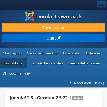
®
JOOMLA!
Joomla! Downloads
DOWNLOAD & BREID UIT
Downloaden
ONTDEK & LEER
Start
COMMUNITY & ONDERSTEUNING
ONTWIKKELAARSBRONNEN
Startpagina
Nieuwste uitvoering
Downloads
Extensies
Taalpakketten
Technische vereisten
Veelgestelde vragen
API documentatie
Nederlands (België)
Joomla! 2.5 - German 2.5.22.1
Stable