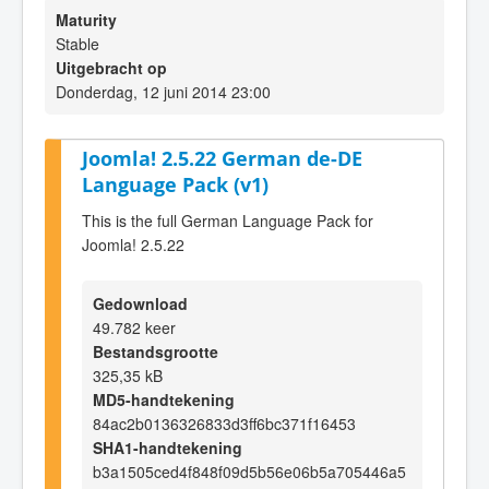
Maturity
Stable
Uitgebracht op
Donderdag, 12 juni 2014 23:00
Joomla! 2.5.22 German de-DE
Language Pack (v1)
This is the full German Language Pack for
Joomla! 2.5.22
Gedownload
49.782 keer
Bestandsgrootte
325,35 kB
MD5-handtekening
84ac2b0136326833d3ff6bc371f16453
SHA1-handtekening
b3a1505ced4f848f09d5b56e06b5a705446a5