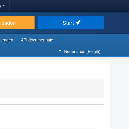
n
loaden
Start
 vragen
API documentatie
Nederlands (België)