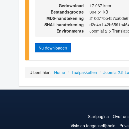
Gedownload
17.067 keer
Bestandsgrootte
304,51 kB
MD5-handtekening
210d77bb457ca0de6
SHA1-handtekening
d2e4b1f42b6591a46
Environments
Joomla! 2.5 Translati
Nu downloaden
U bent hier:
Home
/
Taalpakketten
/
Joomla 2.5 L
Startpagina
Over on
Visie op toegankelijkheid
Priva