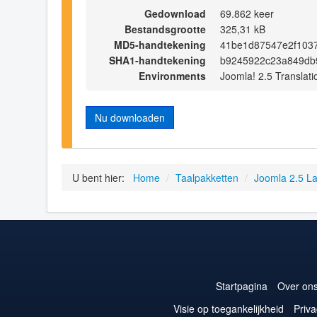
Gedownload
69.862 keer
Bestandsgrootte
325,31 kB
MD5-handtekening
41be1d87547e2f1037
SHA1-handtekening
b9245922c23a849db
Environments
Joomla! 2.5 Translati
Nu downloaden
U bent hier:
Home
/
Taalpakketten
/
Joomla 2.5 L
Startpagina
Over on
Visie op toegankelijkheid
Priva