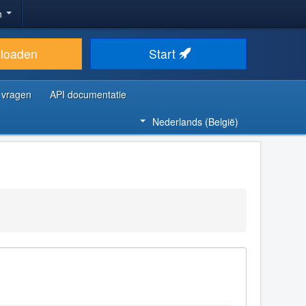
n
loaden
Start
 vragen
API documentatie
Nederlands (België)