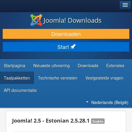
®
JOOMLA!
Joomla! Downloads
DOWNLOAD & BREID UIT
Downloaden
ONTDEK & LEER
Start
COMMUNITY & ONDERSTEUNING
ONTWIKKELAARSBRONNEN
Startpagina
Nieuwste uitvoering
Downloads
Extensies
Taalpakketten
Technische vereisten
Veelgestelde vragen
API documentatie
Nederlands (België)
Joomla! 2.5 - Estonian 2.5.28.1
Stable