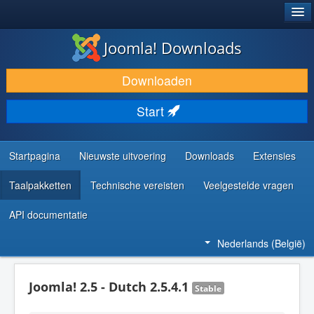
®
JOOMLA!
Joomla! Downloads
DOWNLOAD & BREID UIT
Downloaden
ONTDEK & LEER
Start
COMMUNITY & ONDERSTEUNING
ONTWIKKELAARSBRONNEN
Startpagina
Nieuwste uitvoering
Downloads
Extensies
Taalpakketten
Technische vereisten
Veelgestelde vragen
API documentatie
Nederlands (België)
Joomla! 2.5 - Dutch 2.5.4.1
Stable