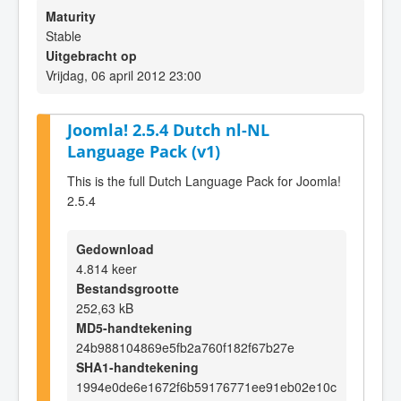
Maturity
Stable
Uitgebracht op
Vrijdag, 06 april 2012 23:00
Joomla! 2.5.4 Dutch nl-NL
Language Pack (v1)
This is the full Dutch Language Pack for Joomla!
2.5.4
Gedownload
4.814 keer
Bestandsgrootte
252,63 kB
MD5-handtekening
24b988104869e5fb2a760f182f67b27e
SHA1-handtekening
1994e0de6e1672f6b59176771ee91eb02e10c