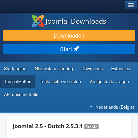
®
JOOMLA!
Joomla! Downloads
DOWNLOAD & BREID UIT
Downloaden
ONTDEK & LEER
Start
COMMUNITY & ONDERSTEUNING
ONTWIKKELAARSBRONNEN
Startpagina
Nieuwste uitvoering
Downloads
Extensies
Taalpakketten
Technische vereisten
Veelgestelde vragen
API documentatie
Nederlands (België)
Joomla! 2.5 - Dutch 2.5.3.1
Stable