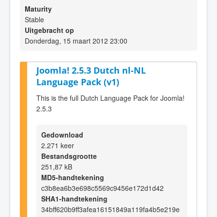
Maturity
Stable
Uitgebracht op
Donderdag, 15 maart 2012 23:00
Joomla! 2.5.3 Dutch nl-NL
Language Pack (v1)
This is the full Dutch Language Pack for Joomla!
2.5.3
Gedownload
2.271 keer
Bestandsgrootte
251,87 kB
MD5-handtekening
c3b8ea6b3e698c5569c9456e172d1d42
SHA1-handtekening
34bff620b9ff3afea16151849a119fa4b5e219e