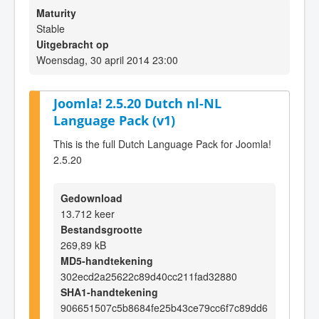
Maturity
Stable
Uitgebracht op
Woensdag, 30 april 2014 23:00
Joomla! 2.5.20 Dutch nl-NL
Language Pack (v1)
This is the full Dutch Language Pack for Joomla!
2.5.20
Gedownload
13.712 keer
Bestandsgrootte
269,89 kB
MD5-handtekening
302ecd2a25622c89d40cc211fad32880
SHA1-handtekening
906651507c5b8684fe25b43ce79cc6f7c89dd6