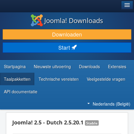
®
JOOMLA!
Joomla! Downloads
DOWNLOAD & BREID UIT
Downloaden
ONTDEK & LEER
Start
COMMUNITY & ONDERSTEUNING
ONTWIKKELAARSBRONNEN
Startpagina
Nieuwste uitvoering
Downloads
Extensies
Taalpakketten
Technische vereisten
Veelgestelde vragen
API documentatie
Nederlands (België)
Joomla! 2.5 - Dutch 2.5.20.1
Stable