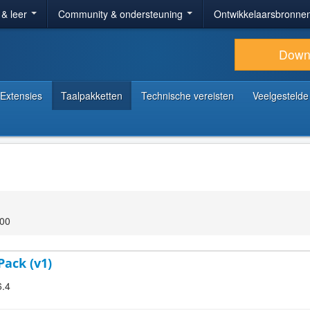
 & leer
Community & ondersteuning
Ontwikkelaarsbronne
Down
Extensies
Taalpakketten
Technische vereisten
Veelgestelde
:00
Pack (v1)
6.4