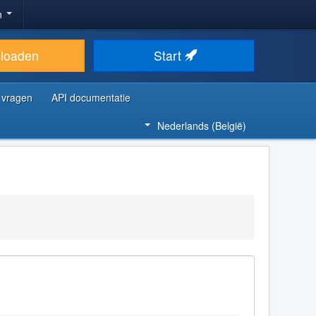
n
loaden
Start
 vragen
API documentatie
Nederlands (België)