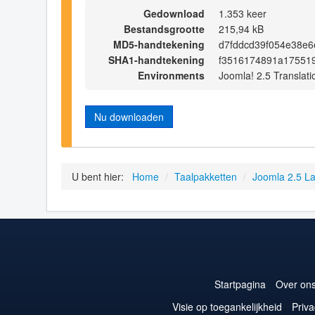
Gedownload
1.353 keer
Bestandsgrootte
215,94 kB
MD5-handtekening
d7fddcd39f054e38e
SHA1-handtekening
f3516174891a17551
Environments
Joomla! 2.5 Translati
Nu downloaden
U bent hier:
Home
/
Taalpakketten
/
Joomla 2.5 L
Startpagina
Over on
Visie op toegankelijkheid
Priva