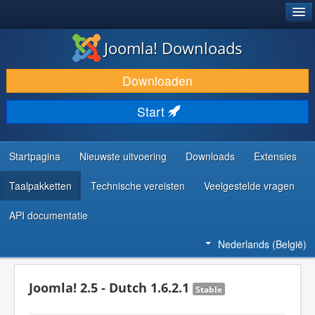
®
JOOMLA!
Joomla! Downloads
DOWNLOAD & BREID UIT
Downloaden
ONTDEK & LEER
Start
COMMUNITY & ONDERSTEUNING
ONTWIKKELAARSBRONNEN
Startpagina
Nieuwste uitvoering
Downloads
Extensies
Taalpakketten
Technische vereisten
Veelgestelde vragen
API documentatie
Nederlands (België)
Joomla! 2.5 - Dutch 1.6.2.1
Stable