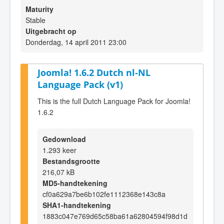
Maturity
Stable
Uitgebracht op
Donderdag, 14 april 2011 23:00
Joomla! 1.6.2 Dutch nl-NL
Language Pack (v1)
This is the full Dutch Language Pack for Joomla!
1.6.2
Gedownload
1.293 keer
Bestandsgrootte
216,07 kB
MD5-handtekening
cf0a629a7be6b102fe1112368e143c8a
SHA1-handtekening
1883c047e769d65c58ba61a62804594f98d1d