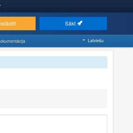
ielādēt
Sākt
Latviešu
Dokumentācija