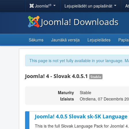
®
Joomla!
Lejupielādēt un paplašināt
A
Joomla! Downloads
Sākums
Jaunākā versija
Lejupielādes
Papla
This page is not yet fully available in your language. M
Joomla! 4 - Slovak 4.0.5.1
Stable
Maturity
Stable
Izlaists
Otrdiena, 07 Decembris 2
Joomla! 4.0.5 Slovak sk-SK Language 
This is the full Slovak Language Pack for Joomla! 4