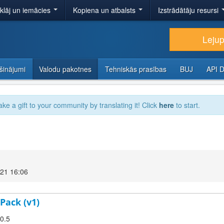
tklāj un iemācies
Kopiena un atbalsts
Izstrādātāju resursi
Lejup
šinājumi
Valodu pakotnes
Tehniskās prasības
BUJ
API 
ake a gift to your community by translating it! Click
here
to start.
021 16:06
Pack (v1)
.0.5