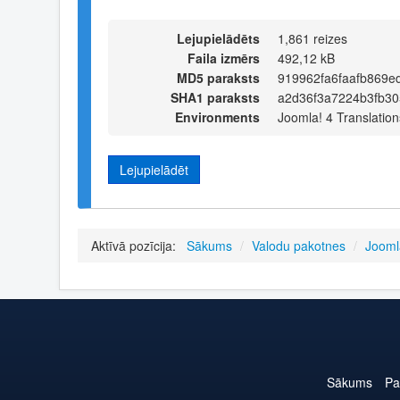
Lejupielādēts
1,861 reizes
Faila izmērs
492,12 kB
MD5 paraksts
919962fa6faafb869
SHA1 paraksts
a2d36f3a7224b3fb3
Environments
Joomla! 4 Translation
Lejupielādēt
Aktīvā pozīcija:
Sākums
/
Valodu pakotnes
/
Jooml
Sākums
Pa