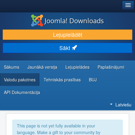
®
JOOMLA!
Joomla! Downloads
LEJUPIELĀDĒT UN PAPLAŠINĀT
Lejupielādēt
ATKLĀJ UN IEMĀCIES
Sākt
KOPIENA UN ATBALSTS
IZSTRĀDĀTĀJU RESURSI
Sākums
Jaunākā versija
Lejupielādes
Paplašinājumi
Valodu pakotnes
Tehniskās prasības
BUJ
API Dokumentācija
Latviešu
This page is not yet fully available in your
language. Make a gift to your community by