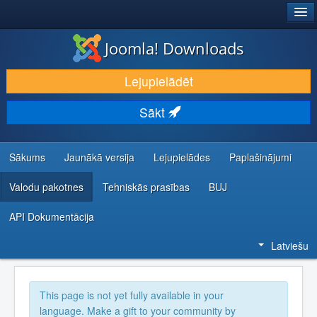
®
JOOMLA!
Joomla! Downloads
LEJUPIELĀDĒT UN PAPLAŠINĀT
Lejupielādēt
ATKLĀJ UN IEMĀCIES
Sākt
KOPIENA UN ATBALSTS
IZSTRĀDĀTĀJU RESURSI
Sākums
Jaunākā versija
Lejupielādes
Paplašinājumi
Valodu pakotnes
Tehniskās prasības
BUJ
API Dokumentācija
Latviešu
This page is not yet fully available in your
language. Make a gift to your community by