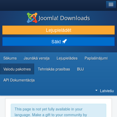
®
JOOMLA!
Joomla! Downloads
LEJUPIELĀDĒT UN PAPLAŠINĀT
Lejupielādēt
ATKLĀJ UN IEMĀCIES
Sākt
KOPIENA UN ATBALSTS
IZSTRĀDĀTĀJU RESURSI
Sākums
Jaunākā versija
Lejupielādes
Paplašinājumi
Valodu pakotnes
Tehniskās prasības
BUJ
API Dokumentācija
Latviešu
This page is not yet fully available in your
language. Make a gift to your community by