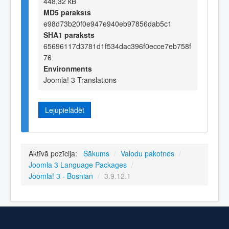
448,32 kB
MD5 paraksts
e98d73b20f0e947e940eb97856dab5c1
SHA1 paraksts
65696117d3781d1f534dac396f0ecce7eb758f
76
Environments
Joomla! 3 Translations
Lejupielādēt
Aktīvā pozīcija:
Sākums
/
Valodu pakotnes
/
Joomla 3 Language Packages
/
Joomla! 3 - Bosnian
/
3.9.12.1