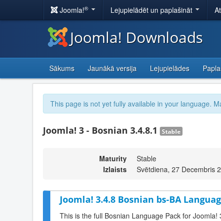
®
Joomla!
Lejupielādēt un paplašināt
A
Joomla! Downloads
Sākums
Jaunākā versija
Lejupielādes
Papla
This page is not yet fully available in your language. M
Joomla! 3 - Bosnian 3.4.8.1
Stable
Maturity
Stable
Izlaists
Svētdiena, 27 Decembris 
Joomla! 3.4.8 Bosnian bs-BA Languag
This is the full Bosnian Language Pack for Joomla! 