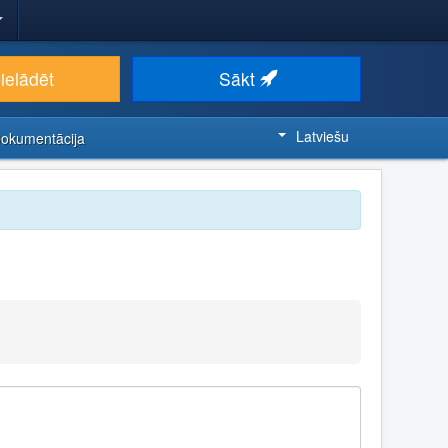
ielādēt
Sākt
Latviešu
Dokumentācija