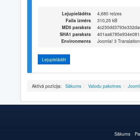
Lejupielādēts
4,680 reizes
Faila izmērs
310,25 kB
MD5 paraksts
4c230dd3793e332da
SHA1 paraksts
401aa6785e934e081a
Environments
Joomla! 3 Translation
Lejupielādēt
Aktīvā pozīcija:
Sākums
/
Valodu pakotnes
/
Jooml
Sākums
Pa