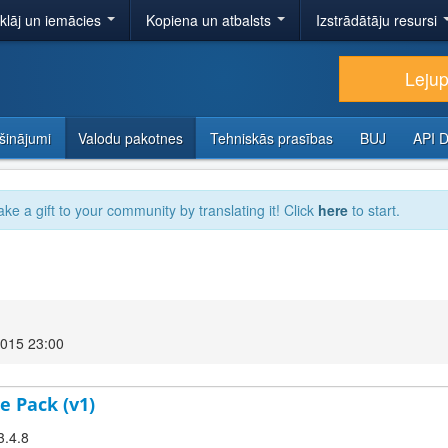
tklāj un iemācies
Kopiena un atbalsts
Izstrādātāju resursi
Lejup
šinājumi
Valodu pakotnes
Tehniskās prasības
BUJ
API 
ake a gift to your community by translating it! Click
here
to start.
2015 23:00
e Pack (v1)
3.4.8