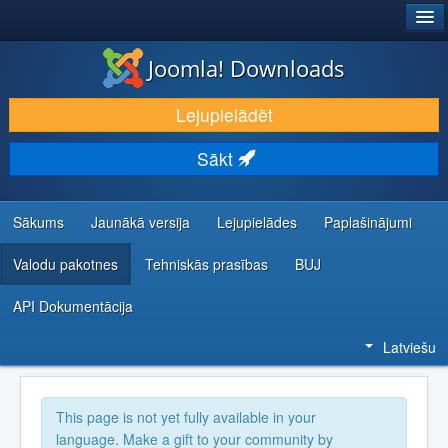
®
JOOMLA!
Joomla! Downloads
LEJUPIELĀDĒT UN PAPLAŠINĀT
Lejupielādēt
ATKLĀJ UN IEMĀCIES
Sākt
KOPIENA UN ATBALSTS
IZSTRĀDĀTĀJU RESURSI
Sākums
Jaunākā versija
Lejupielādes
Paplašinājumi
Valodu pakotnes
Tehniskās prasības
BUJ
API Dokumentācija
Latviešu
This page is not yet fully available in your
language. Make a gift to your community by