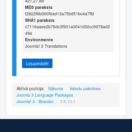
421,27 kB
MD5 paraksts
f2822f6b060f6ad13a75bd51bc4a7ffd
SHA1 paraksts
c7116aaee2b76dc3f901a0041d30cc9978ad2
49a
Environments
Joomla! 3 Translations
Lejupielādēt
Aktīvā pozīcija:
Sākums
/
Valodu pakotnes
/
Joomla 3 Language Packages
/
Joomla! 3 - Bosnian
/
3.8.13.1