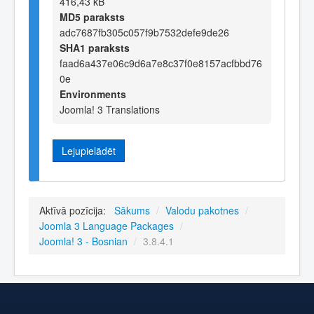
416,43 kB
MD5 paraksts
adc7687fb305c057f9b7532defe9de26
SHA1 paraksts
faad6a437e06c9d6a7e8c37f0e8157acfbbd76
0e
Environments
Joomla! 3 Translations
Lejupielādēt
Aktīvā pozīcija:
Sākums
/
Valodu pakotnes
/
Joomla 3 Language Packages
/
Joomla! 3 - Bosnian
/
3.8.4.1