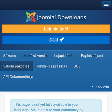
®
JOOMLA!
Joomla! Downloads
LEJUPIELĀDĒT UN PAPLAŠINĀT
Lejupielādēt
ATKLĀJ UN IEMĀCIES
Sākt
KOPIENA UN ATBALSTS
IZSTRĀDĀTĀJU RESURSI
Sākums
Jaunākā versija
Lejupielādes
Paplašinājumi
Valodu pakotnes
Tehniskās prasības
BUJ
API Dokumentācija
Latviešu
This page is not yet fully available in your
language. Make a gift to your community by