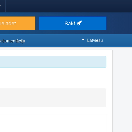
ielādēt
Sākt
Latviešu
Dokumentācija