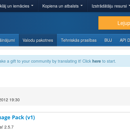
tklāj un iemācies
Kopiena un atbalsts
Izstrādātāju resursi
Lejup
šinājumi
Valodu pakotnes
Tehniskās prasības
BUJ
API 
ake a gift to your community by translating it! Click
here
to start.
2012 19:30
uage Pack (v1)
a! 2.5.7