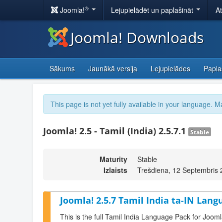
®
Joomla!
Lejupielādēt un paplašināt
A
Joomla! Downloads
Sākums
Jaunākā versija
Lejupielādes
Papla
This page is not yet fully available in your language. M
Joomla! 2.5 - Tamil (India) 2.5.7.1
Stable
Maturity
Stable
Izlaists
Trešdiena, 12 Septembris 
Joomla! 2.5.7 Tamil India ta-IN Lang
This is the full Tamil India Language Pack for Jooml