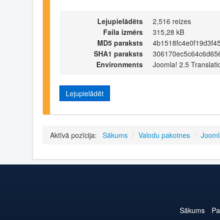
Lejupielādēts
2,516 reizes
Faila izmērs
315,28 kB
MD5 paraksts
4b1518fc4e0f19d3f4
SHA1 paraksts
306170ec5c64c6d65
Environments
Joomla! 2.5 Translati
Lejupielādēt
Aktīvā pozīcija:
Sākums
/
Valodu pakotnes
/
Jooml
Sākums
Pa