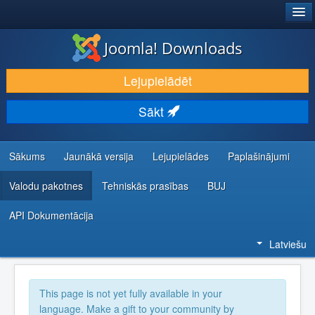
®
JOOMLA!
Joomla! Downloads
LEJUPIELĀDĒT UN PAPLAŠINĀT
Lejupielādēt
ATKLĀJ UN IEMĀCIES
Sākt
KOPIENA UN ATBALSTS
IZSTRĀDĀTĀJU RESURSI
Sākums
Jaunākā versija
Lejupielādes
Paplašinājumi
Valodu pakotnes
Tehniskās prasības
BUJ
API Dokumentācija
Latviešu
This page is not yet fully available in your
language. Make a gift to your community by