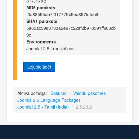
317,76 kB
MD5 paraksts
f0a88595ab7f31777949ea897fdfebf0
SHA1 paraksts
5a65ac5983733a2e67c22af2b976591ff683cb
9c
Environments
Joomla! 2.5 Translations
Lejupielādēt
Aktīvā pozīcija:
Sākums
/
Valodu pakotnes
/
Joomla 2.5 Language Packages
/
Joomla! 2.5 - Tamil (India)
/
2.5.28.2