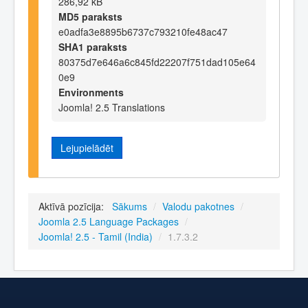
286,92 kB
MD5 paraksts
e0adfa3e8895b6737c793210fe48ac47
SHA1 paraksts
80375d7e646a6c845fd22207f751dad105e64
0e9
Environments
Joomla! 2.5 Translations
Lejupielādēt
Aktīvā pozīcija:
Sākums
/
Valodu pakotnes
/
Joomla 2.5 Language Packages
/
Joomla! 2.5 - Tamil (India)
/
1.7.3.2