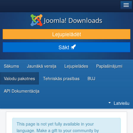
®
JOOMLA!
Joomla! Downloads
LEJUPIELĀDĒT UN PAPLAŠINĀT
Lejupielādēt
ATKLĀJ UN IEMĀCIES
Sākt
KOPIENA UN ATBALSTS
IZSTRĀDĀTĀJU RESURSI
Sākums
Jaunākā versija
Lejupielādes
Paplašinājumi
Valodu pakotnes
Tehniskās prasības
BUJ
API Dokumentācija
Latviešu
This page is not yet fully available in your
language. Make a gift to your community by