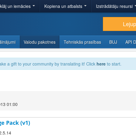
tklāj un iemācies
Kopiena un atbalsts
Izstrādātāju resursi
Lejup
šinājumi
Valodu pakotnes
Tehniskās prasības
BUJ
API 
ake a gift to your community by translating it! Click
here
to start.
013 01:00
e Pack (v1)
2.5.14