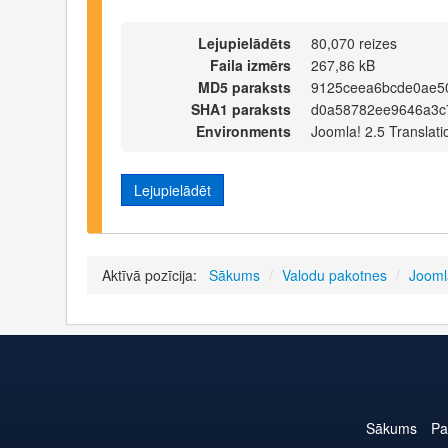
Lejupielādēts
80,070 reizes
Faila izmērs
267,86 kB
MD5 paraksts
9125ceea6bcde0ae5
SHA1 paraksts
d0a58782ee9646a3c
Environments
Joomla! 2.5 Translati
Lejupielādēt
Aktīvā pozīcija:
Sākums
/
Valodu pakotnes
/
Jooml
Sākums
Pa