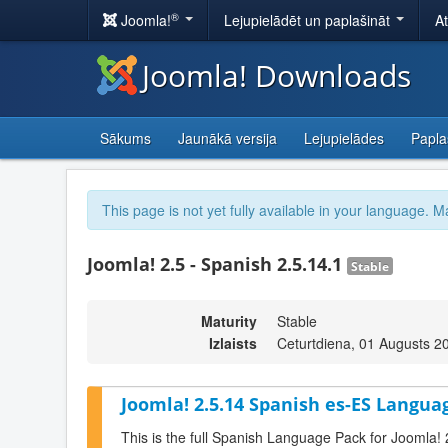
®
Joomla!
Lejupielādēt un paplašināt
A
Joomla! Downloads
Sākums
Jaunākā versija
Lejupielādes
Papla
This page is not yet fully available in your language. M
Joomla! 2.5 - Spanish 2.5.14.1
Stable
Maturity
Stable
Izlaists
Ceturtdiena, 01 Augusts 2
Joomla! 2.5.14 Spanish es-ES Languag
This is the full Spanish Language Pack for Joomla! 