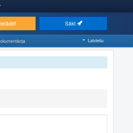
ielādēt
Sākt
Latviešu
Dokumentācija